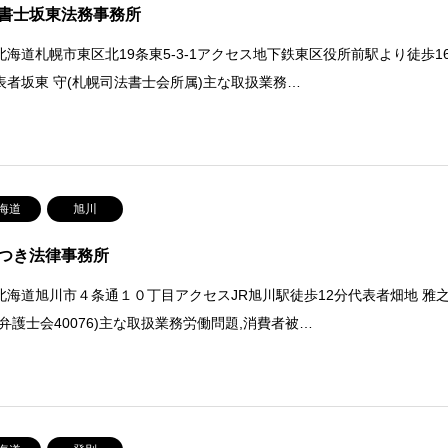
書士坂東法務事務所
北海道札幌市東区北19条東5-3-1アクセス地下鉄東区役所前駅より徒歩1
表者坂東 守(札幌司法書士会所属)主な取扱業務…
海道
旭川
つき法律事務所
北海道旭川市４条通１０丁目アクセスJR旭川駅徒歩12分代表者畑地 雅
川弁護士会40076)主な取扱業務労働問題,消費者被…