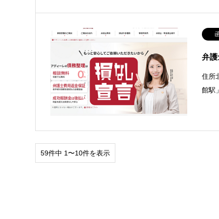
弁護
住所
館駅
59件中 1〜10件を表示