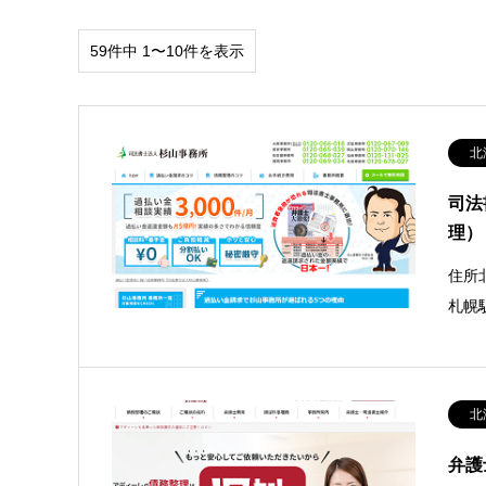
59件中 1〜10件を表示
北
司法
理）
住所
札幌
北
弁護