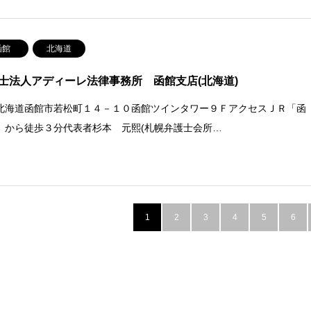
函館
北海道
士法人アディーレ法律事務所 函館支店(北海道)
北海道函館市若松町１４－１０函館ツインタワー９ＦアクセスＪＲ「函
」から徒歩３分代表者杉本 元熙(札幌弁護士会所…
1
2
3
4
5
6