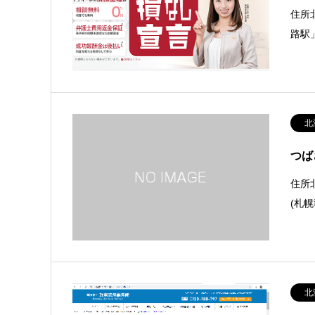
住所
路駅
北
つば
住所
(札
北