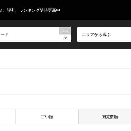
ミ、評判、ランキング随時更新中
and
エリアから選ぶ
or
古い順
閲覧数順