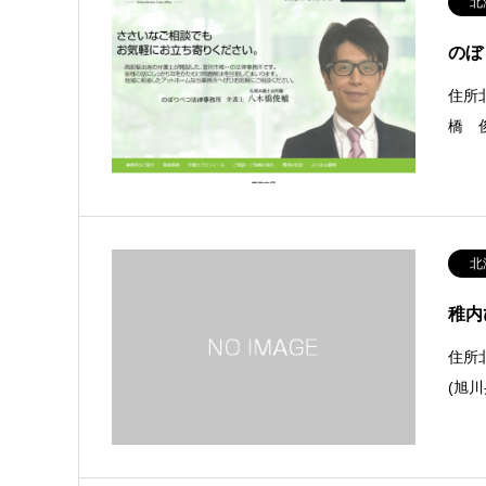
北
のぼ
住所
橋 
北
稚内
住所
(旭