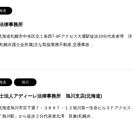
海道
法律事務所
北海道札幌市中央区北１条西7-4Fアクセス大通駅徒歩10分代表者堺 洋
(札幌弁護士会所属)主な取扱業務不動産,交通事故…
海道
旭川
士法人アディーレ法律事務所 旭川支店(北海道)
北海道旭川市宮下通７－３８９７－１２旭川第一生命ビル３Ｆアクセス
「旭川駅」から徒歩２分代表者北澤 良兼(札幌弁…