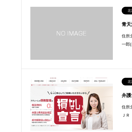
北
青天
住所
一郎
北
弁護
住所
ＪＲ