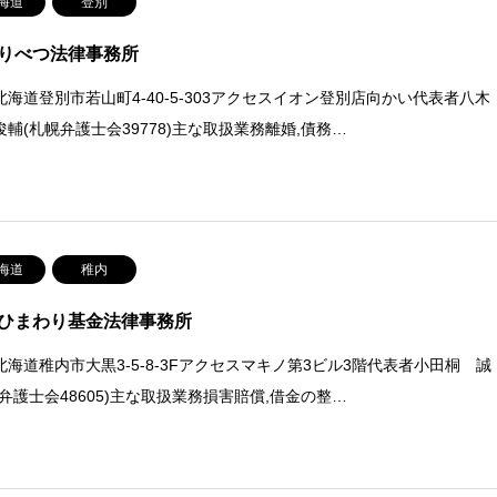
海道
登別
りべつ法律事務所
北海道登別市若山町4-40-5-303アクセスイオン登別店向かい代表者八木
俊輔(札幌弁護士会39778)主な取扱業務離婚,債務…
海道
稚内
ひまわり基金法律事務所
北海道稚内市大黒3-5-8-3Fアクセスマキノ第3ビル3階代表者小田桐 誠
川弁護士会48605)主な取扱業務損害賠償,借金の整…