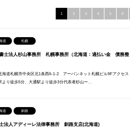
1
2
3
4
5
6
海道
札幌
書士法人杉山事務所 札幌事務所（北海道：過払い金 債務整
北海道札幌市中央区北1条西6-1-2 アーバンネット札幌ビル9Fアクセス
駅より徒歩5分、大通駅より徒歩3分代表者杉山ー…
海道
釧路
士法人アディーレ法律事務所 釧路支店(北海道)