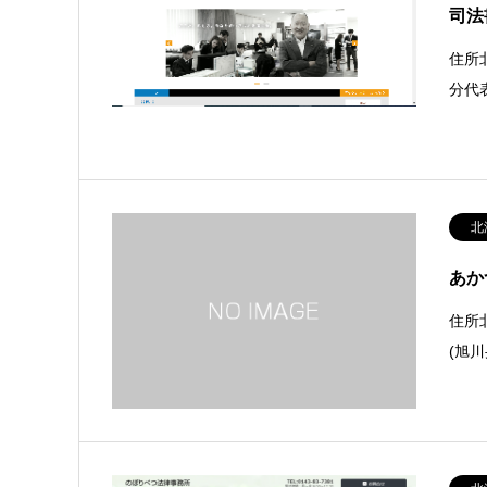
司法
住所
分代
北
あか
住所
(旭