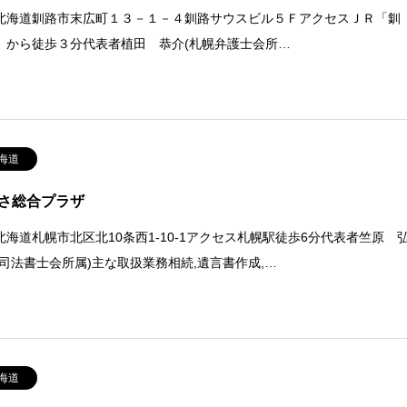
北海道釧路市末広町１３－１－４釧路サウスビル５ＦアクセスＪＲ「釧
」から徒歩３分代表者植田 恭介(札幌弁護士会所…
海道
さ総合プラザ
北海道札幌市北区北10条西1-10-1アクセス札幌駅徒歩6分代表者竺原 
幌司法書士会所属)主な取扱業務相続,遺言書作成,…
海道